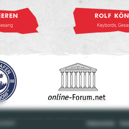
EEREN
ROLF KÖN
Gesang
Keybords, Ges
d zu optimieren verwendet diese Website Cookies.
seldorf
Datenschutz
Kon