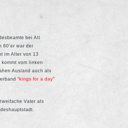
desbeamte bei Alt
n 80’er war der
t im Alter von 13
r kommt vom linken
nahen Ausland auch als
verband
“kings for a day”
zweifache Vater als
ndeshauptstadt.