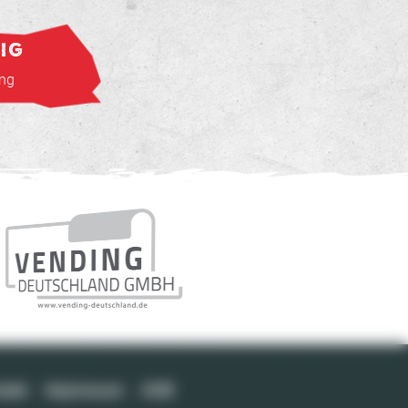
IG
NADKO DIMIT
ang
Bass, Gesang
takt
Impressum
AGB